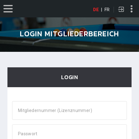
DE
|
FR
LOGIN MITGLIEDERBEREICH
LOGIN
Mitgliedernummer (Lizenznummer)
Passwort