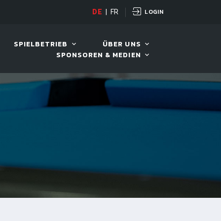
LOGIN
H POT OPEN
DE
|
FR
12. AUG. 2026, 19:00
SPIELBETRIEB
ÜBER UNS
SPONSOREN & MEDIEN