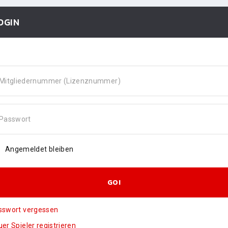
OGIN
Mitgliedernummer (Lizenznummer)
Passwort
Angemeldet bleiben
GO!
sswort vergessen
er Spieler registrieren