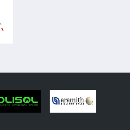
zu
n.