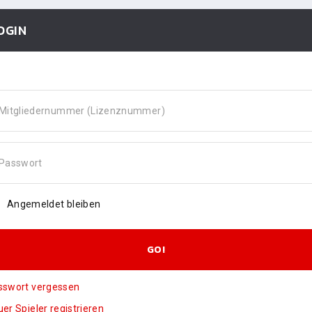
OGIN
Mitgliedernummer (Lizenznummer)
Passwort
Angemeldet bleiben
GO!
sswort vergessen
er Spieler registrieren