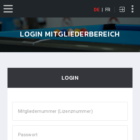
DE
|
FR
LOGIN MITGLIEDERBEREICH
LOGIN
Mitgliedernummer (Lizenznummer)
Passwort