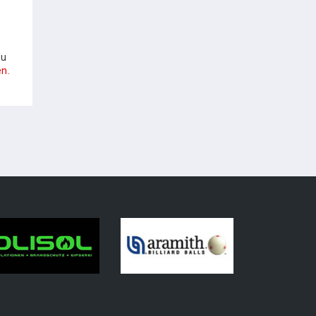
zu
n.