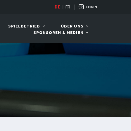
LOGIN
OPEN
DE
|
FR
10. AUG. 2026, 19:00
SPIELBETRIEB
ÜBER UNS
SPONSOREN & MEDIEN