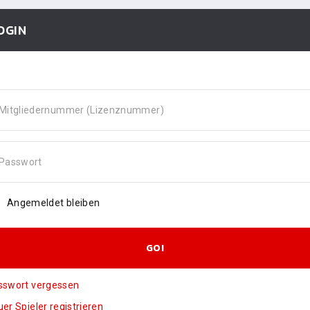
OGIN
Mitgliedernummer (Lizenznummer)
Passwort
Angemeldet bleiben
GO!
sswort vergessen
er Spieler registrieren