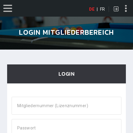
DE
|
FR
LOGIN MITGLIEDERBEREICH
LOGIN
Mitgliedernummer (Lizenznummer)
Passwort