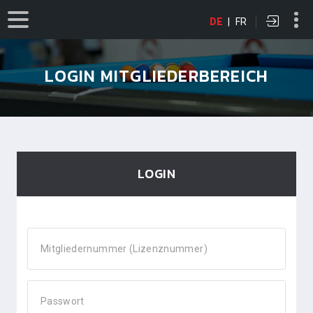
DE
|
FR
LOGIN MITGLIEDERBEREICH
LOGIN
Mitgliedernummer (Lizenznummer)
Passwort