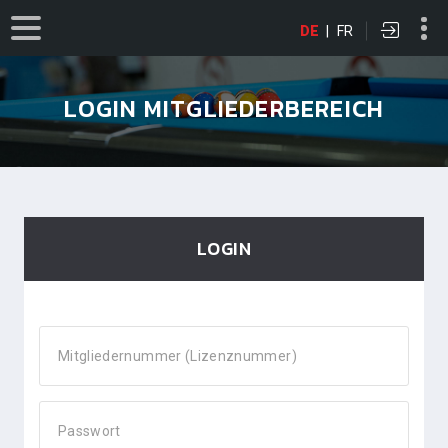
DE
|
FR
LOGIN MITGLIEDERBEREICH
LOGIN
Mitgliedernummer (Lizenznummer)
Passwort