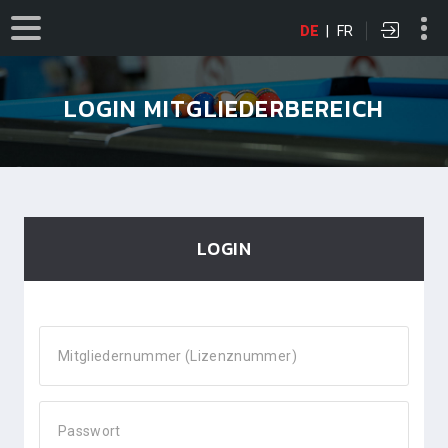
DE
|
FR
LOGIN MITGLIEDERBEREICH
LOGIN
Mitgliedernummer (Lizenznummer)
Passwort