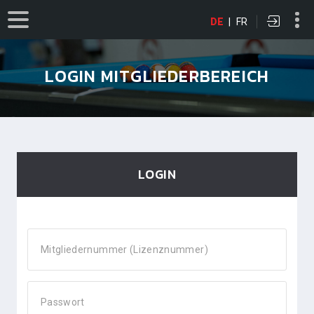
DE
|
FR
LOGIN MITGLIEDERBEREICH
LOGIN
Mitgliedernummer (Lizenznummer)
Passwort