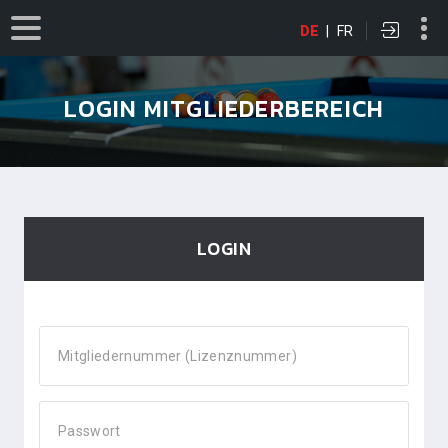
DE
|
FR
LOGIN MITGLIEDERBEREICH
LOGIN
Mitgliedernummer (Lizenznummer)
Passwort