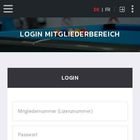
DE
|
FR
LOGIN MITGLIEDERBEREICH
LOGIN
Mitgliedernummer (Lizenznummer)
Passwort