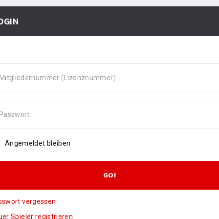
OGIN
Mitgliedernummer (Lizenznummer)
Passwort
Angemeldet bleiben
GO!
sswort vergessen
er Spieler registrieren