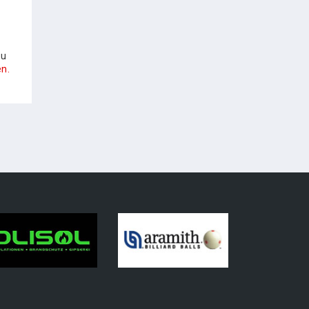
zu
n.