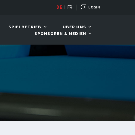
LOGIN
H POT OPEN
DE
|
FR
12. AUG. 2026, 19:00
SPIELBETRIEB
ÜBER UNS
SPONSOREN & MEDIEN