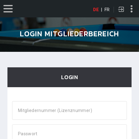
DE
|
FR
LOGIN MITGLIEDERBEREICH
LOGIN
Mitgliedernummer (Lizenznummer)
Passwort