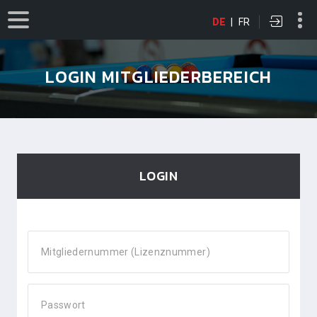
DE
|
FR
LOGIN MITGLIEDERBEREICH
LOGIN
Mitgliedernummer (Lizenznummer)
Passwort