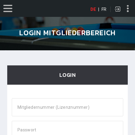
DE
|
FR
LOGIN MITGLIEDERBEREICH
LOGIN
Mitgliedernummer (Lizenznummer)
Passwort