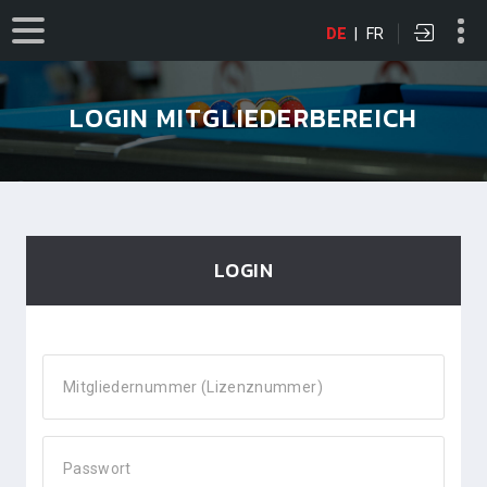
DE
|
FR
LOGIN MITGLIEDERBEREICH
LOGIN
Mitgliedernummer (Lizenznummer)
Passwort