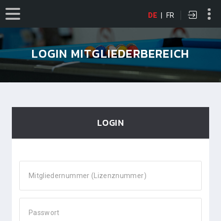
DE
|
FR
LOGIN MITGLIEDERBEREICH
LOGIN
Mitgliedernummer (Lizenznummer)
Passwort