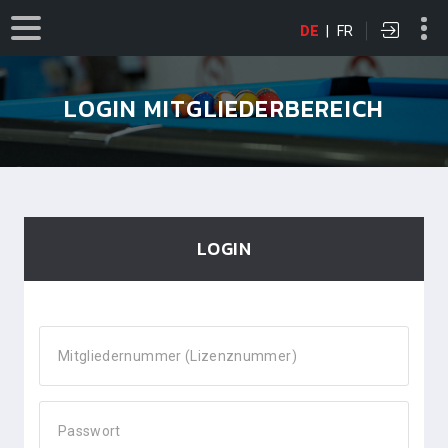
DE
|
FR
LOGIN MITGLIEDERBEREICH
LOGIN
Mitgliedernummer (Lizenznummer)
Passwort