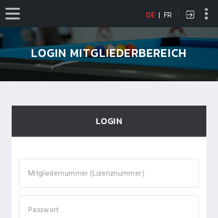
DE
|
FR
LOGIN MITGLIEDERBEREICH
LOGIN
Mitgliedernummer (Lizenznummer)
Passwort