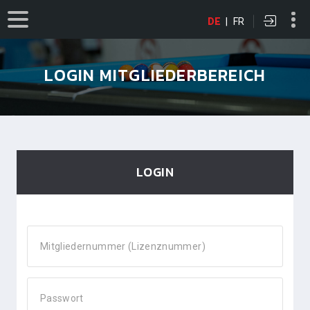
DE
|
FR
LOGIN MITGLIEDERBEREICH
LOGIN
Mitgliedernummer (Lizenznummer)
Passwort