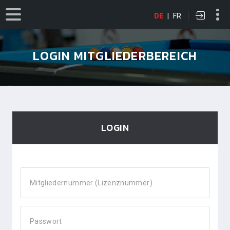
DE
|
FR
LOGIN MITGLIEDERBEREICH
LOGIN
Mitgliedernummer (Lizenznummer)
Passwort