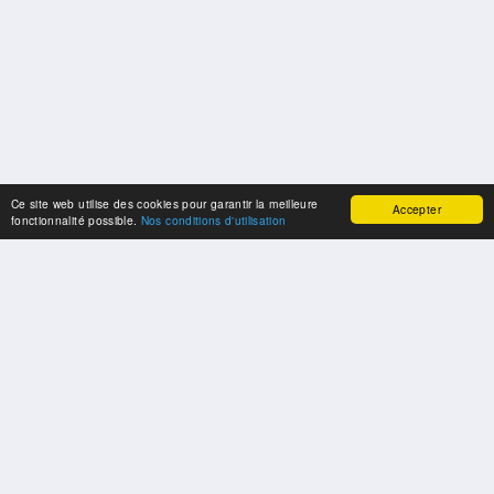
Ce site web utilise des cookies pour garantir la meilleure
Accepter
fonctionnalité possible.
Nos conditions d'utilisation
SPONSORS
Swisspool remercie au nom de nos athlètes, pour le soutien