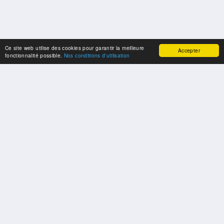
Ce site web utilise des cookies pour garantir la meilleure
Accepter
fonctionnalité possible.
Nos conditions d'utilisation
SPONSORS
Swisspool remercie au nom de nos athlètes, pour le soutien
PARTENAIRES
Fédérations et organisations sportives nationales et internationales