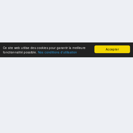
Ce site web utilise des cookies pour garantir la meilleure
Accepter
fonctionnalité possible.
Nos conditions d'utilisation
SPONSORS
Swisspool remercie au nom de nos athlètes, pour le soutien
PARTENAIRES