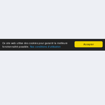
Ce site web utilise des cookies pour garantir la meilleure
Accepter
fonctionnalité possible.
Nos conditions d'utilisation
SPONSORS
Swisspool remercie au nom de nos athlètes, pour le soutien