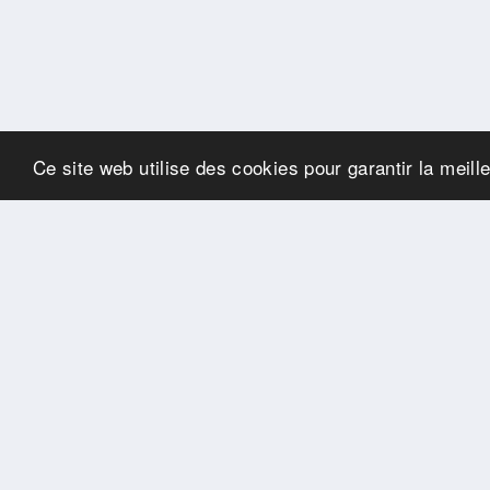
Ce site web utilise des cookies pour garantir la meill
SPONSORS
Swisspool remercie au
nom de nos athlètes, pour
le soutien
PARTENAIRES
Fédérations et
organisations sportives