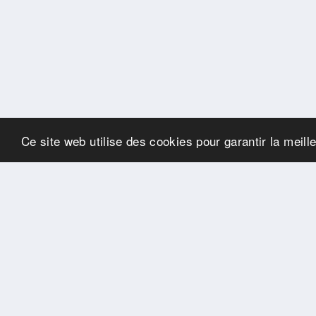
Ce site web utilise des cookies pour garantir la meill
SPONSORS
Swisspool remercie au
nom de nos athlètes, pour
le soutien
PARTENAIRES