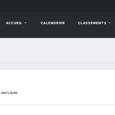
 2026
08 AOÛT. 2026, 10:00
VIVA 
ACCUEIL
CALENDRIER
CLASSEMENTS
 DIETLIKON