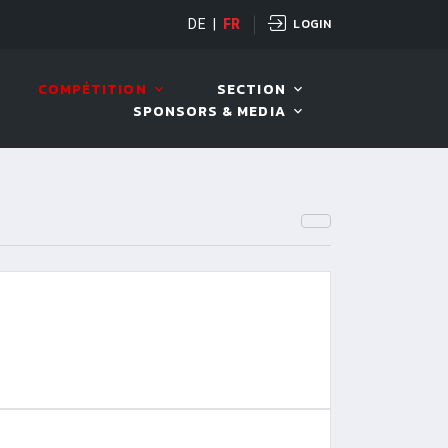
LOGIN
OPEN
DE
|
FR
10 AOÛT. 2026, 19:00
COMPÉTITION
SECTION
SPONSORS & MEDIA