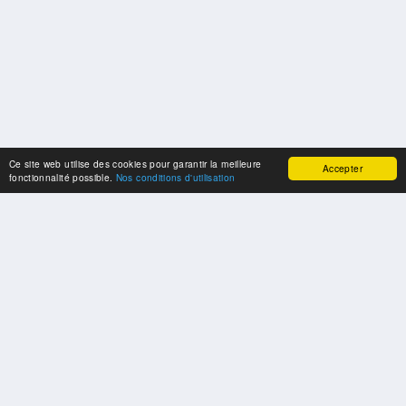
Ce site web utilise des cookies pour garantir la meilleure
Accepter
fonctionnalité possible.
Nos conditions d'utilisation
SPONSORS
Swisspool remercie au nom de nos athlètes, pour le soutien