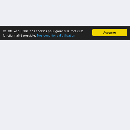
Ce site web utilise des cookies pour garantir la meilleure
Accepter
fonctionnalité possible.
Nos conditions d'utilisation
SPONSORS
Swisspool remercie au nom de nos athlètes, pour le soutien
PARTENAIRES
Fédérations et organisations sportives nationales et internationales