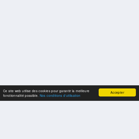
Ce site web utilise des cookies pour garantir la meilleure
Accepter
fonctionnalité possible.
Nos conditions d'utilisation
SPONSORS
Swisspool remercie au nom de nos athlètes, pour le soutien