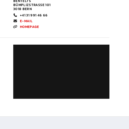
BENTELI’S
BÜMPLIZSTRASSE 101
3018 BERN
+41 31 991 46 66
E-MAIL
HOMEPAGE