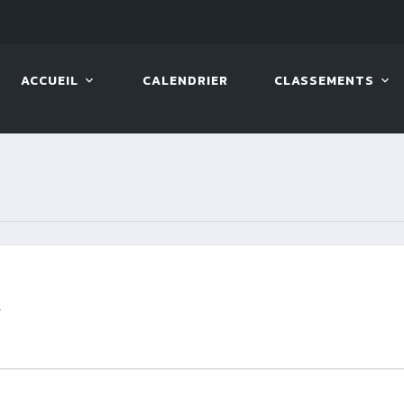
08 AOÛT. 2026, 10:00
VIVA 
ACCUEIL
CALENDRIER
CLASSEMENTS
S