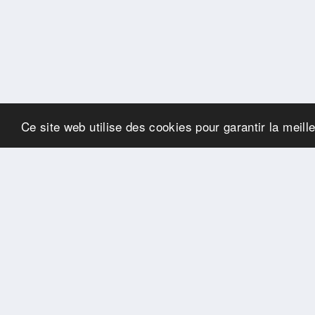
Ce site web utilise des cookies pour garantir la meill
SPONSORS
Swisspool remercie au
nom de nos athlètes, pour
le soutien
PARTENAIRES
Fédérations et