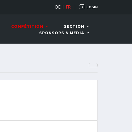
LOGIN
OPEN
DE
|
FR
10 AOÛT. 2026, 19:00
COMPÉTITION
SECTION
SPONSORS & MEDIA