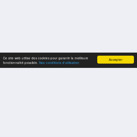
Ce site web utilise des cookies pour garantir la meilleure
Accepter
fonctionnalité possible.
Nos conditions d'utilisation
SPONSORS
Swisspool remercie au nom de nos athlètes, pour le soutien