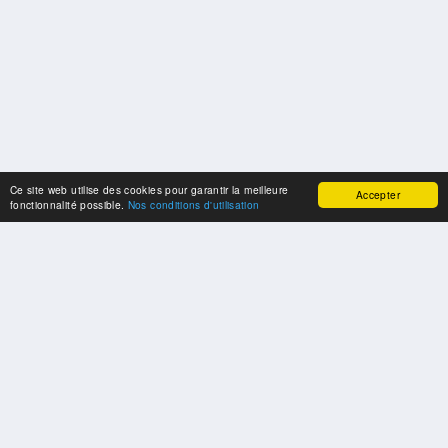
Ce site web utilise des cookies pour garantir la meilleure
Accepter
fonctionnalité possible.
Nos conditions d'utilisation
SPONSORS
Swisspool remercie au nom de nos athlètes, pour le soutien