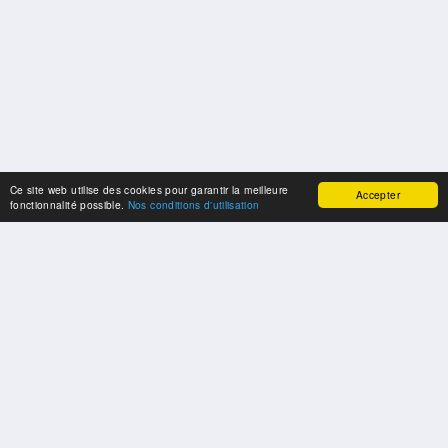
Ce site web utilise des cookies pour garantir la meilleure
Accepter
fonctionnalité possible.
Nos conditions d'utilisation
SPONSORS
Swisspool remercie au nom de nos athlètes, pour le soutien