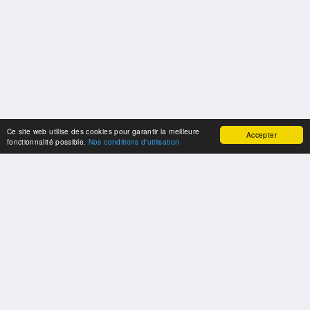
Ce site web utilise des cookies pour garantir la meilleure
Accepter
fonctionnalité possible.
Nos conditions d'utilisation
SPONSORS
Swisspool remercie au nom de nos athlètes, pour le soutien