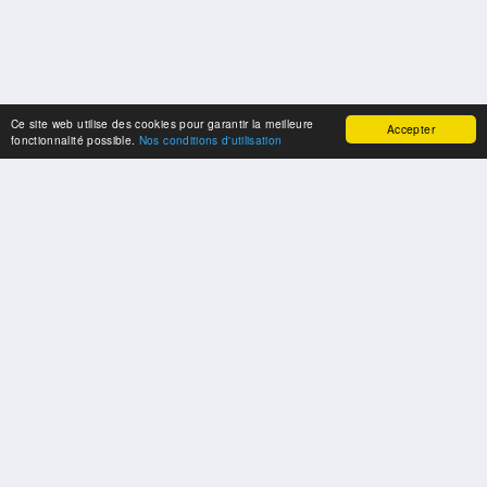
Ce site web utilise des cookies pour garantir la meilleure
Accepter
fonctionnalité possible.
Nos conditions d'utilisation
SPONSORS
Swisspool remercie au nom de nos athlètes, pour le soutien
PARTENAIRES
Fédérations et organisations sportives nationales et internationales