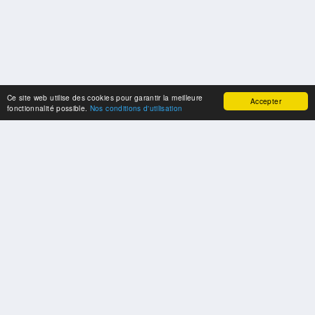
Ce site web utilise des cookies pour garantir la meilleure
Accepter
fonctionnalité possible.
Nos conditions d'utilisation
SPONSORS
Swisspool remercie au nom de nos athlètes, pour le soutien
PARTENAIRES
Fédérations et organisations sportives nationales et internationales