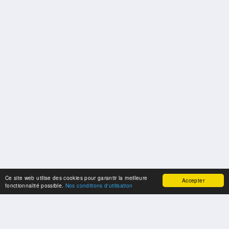
Ce site web utilise des cookies pour garantir la meilleure
Accepter
fonctionnalité possible.
Nos conditions d'utilisation
SPONSORS