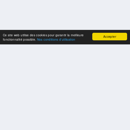
Ce site web utilise des cookies pour garantir la meilleure
Accepter
fonctionnalité possible.
Nos conditions d'utilisation
SPONSORS
Swisspool remercie au nom de nos athlètes, pour le soutien
PARTENAIRES
Fédérations et organisations sportives nationales et internationales