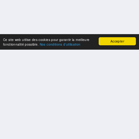
Ce site web utilise des cookies pour garantir la meilleure
Accepter
fonctionnalité possible.
Nos conditions d'utilisation
SPONSORS
Swisspool remercie au nom de nos athlètes, pour le soutien
PARTENAIRES
Fédérations et organisations sportives nationales et internationales