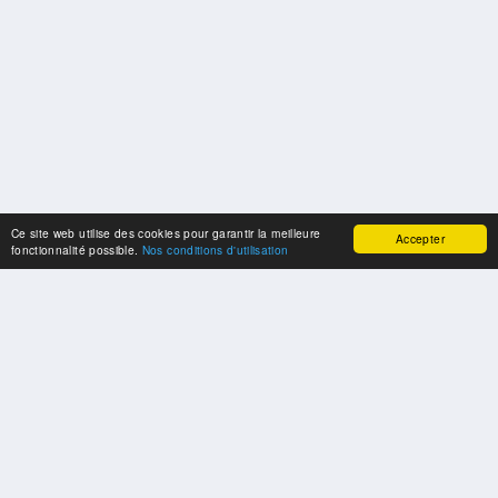
Ce site web utilise des cookies pour garantir la meilleure
Accepter
fonctionnalité possible.
Nos conditions d'utilisation
SPONSORS
Swisspool remercie au nom de nos athlètes, pour le soutien