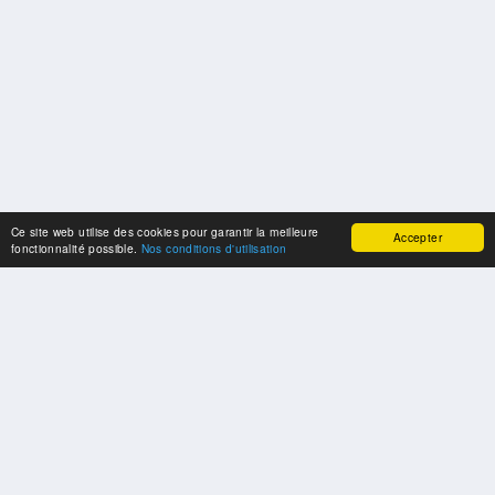
Ce site web utilise des cookies pour garantir la meilleure
Accepter
fonctionnalité possible.
Nos conditions d'utilisation
SPONSORS
Swisspool remercie au nom de nos athlètes, pour le soutien