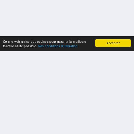
Ce site web utilise des cookies pour garantir la meilleure
Accepter
fonctionnalité possible.
Nos conditions d'utilisation
SPONSORS
Swisspool remercie au nom de nos athlètes, pour le soutien
PARTENAIRES
Fédérations et organisations sportives nationales et internationales