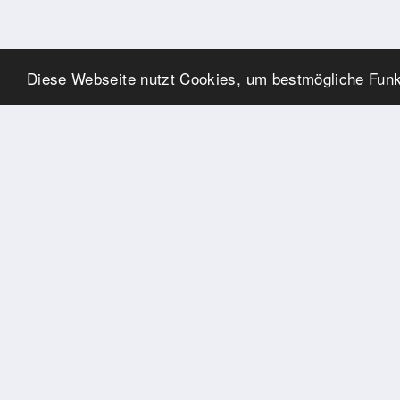
Diese Webseite nutzt Cookies, um bestmögliche Funkt
SPONSOREN
Swisspool dankt im Namen
unserer Sportler, für die
Unterstützung
PARTNER
Nat./Int. Sportverbände &
Organisationen