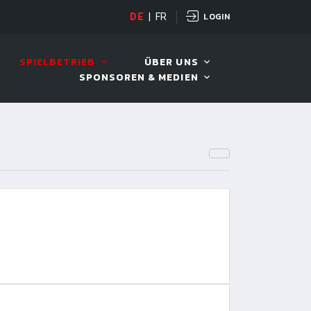
LOGIN
OPEN
DE
|
FR
10. AUG. 2026, 19:00
SPIELBETRIEB
ÜBER UNS
SPONSOREN & MEDIEN