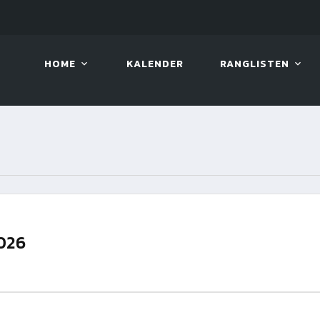
08. AUG. 2026, 10:00
VIVA 
HOME
KALENDER
RANGLISTEN
026