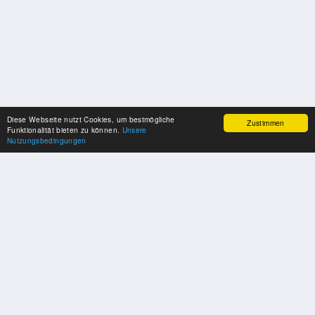
Diese Webseite nutzt Cookies, um bestmögliche
Zustimmen
Funktionalität bieten zu können.
Unsere
Nutzungsbedingungen
SPONSOREN
Swisspool dankt im Namen unserer Sportler, für die Unterstützung