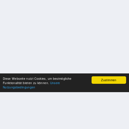
Diese Webseite nutzt Cookies, um bestmögliche
Zustimmen
Funktionalität bieten zu können.
Unsere
Nutzungsbedingungen
SPONSOREN
Swisspool dankt im Namen unserer Sportler, für die Unterstützung