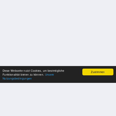
Diese Webseite nutzt Cookies, um bestmögliche
Zustimmen
Funktionalität bieten zu können.
Unsere
Nutzungsbedingungen
SPONSOREN
Swisspool dankt im Namen unserer Sportler, für die Unterstützung