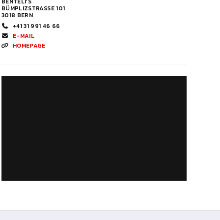
BENTELI’S
BÜMPLIZSTRASSE 101
3018 BERN
+41 31 991 46 66
E-MAIL
HOMEPAGE