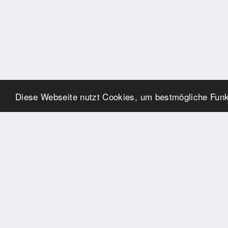
Diese Webseite nutzt Cookies, um bestmögliche Funkt
SPONSOREN
Swisspool dankt im Namen
unserer Sportler, für die
Unterstützung
PARTNER