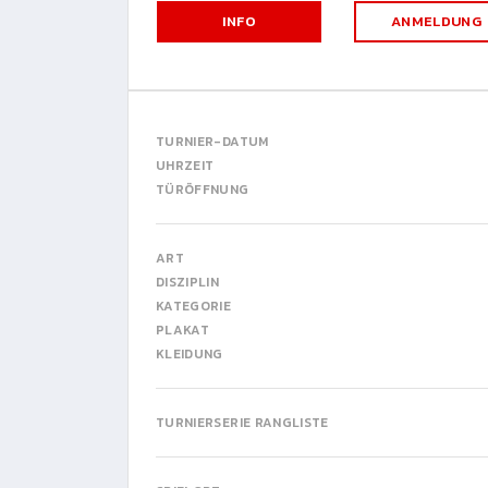
INFO
ANMELDUNG
TURNIER-DATUM
UHRZEIT
TÜRÖFFNUNG
ART
DISZIPLIN
KATEGORIE
PLAKAT
KLEIDUNG
TURNIERSERIE RANGLISTE