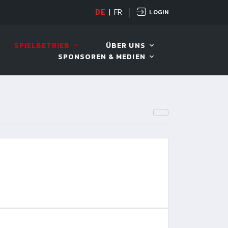
LOGIN
OPEN
DE
|
FR
10. AUG. 2026, 19:00
SPIELBETRIEB
ÜBER UNS
SPONSOREN & MEDIEN