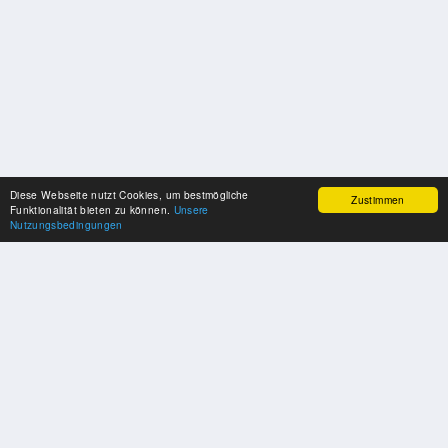
Diese Webseite nutzt Cookies, um bestmögliche
Zustimmen
Funktionalität bieten zu können.
Unsere
Nutzungsbedingungen
SPONSOREN
Swisspool dankt im Namen unserer Sportler, für die Unterstützung